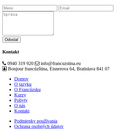
Odoslať
Kontakt
0940 319 920
info@francuzstina.eu
Bonjour francúzština, Eisnerova 64, Bratislava 841 07
Domov
O jazyku
O Francúzsku
Kurzy
Pobyty
O nás
Kontakt
Podmienky používania
Ochrana osobných údajov