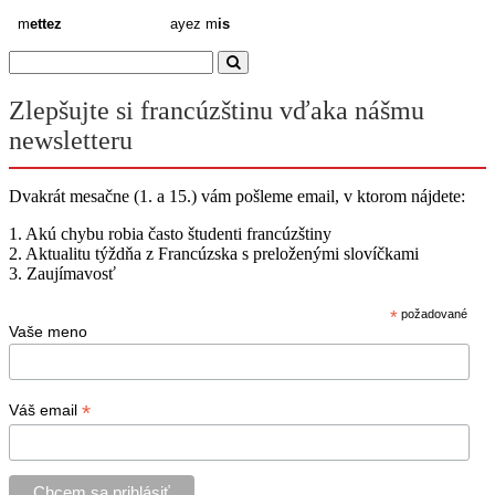
m
ettez
ayez m
is
Zlepšujte si francúzštinu vďaka nášmu
newsletteru
Dvakrát mesačne (1. a 15.) vám pošleme email, v ktorom nájdete:
1. Akú chybu robia často študenti francúzštiny
2. Aktualitu týždňa z Francúzska s preloženými slovíčkami
3. Zaujímavosť
*
požadované
Vaše meno
*
Váš email