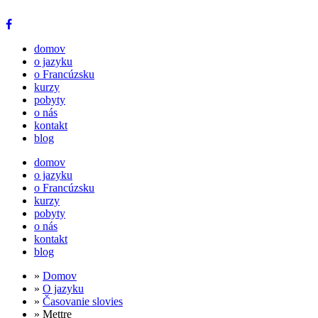
domov
o jazyku
o Francúzsku
kurzy
pobyty
o nás
kontakt
blog
domov
o jazyku
o Francúzsku
kurzy
pobyty
o nás
kontakt
blog
»
Domov
»
O jazyku
»
Časovanie slovies
» Mettre