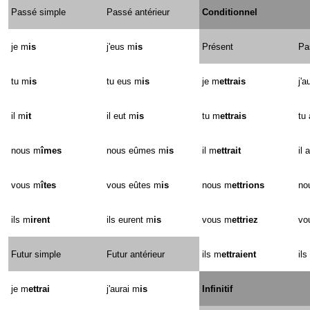
Passé simple
Passé antérieur
Conditionnel
je m
is
j'eus m
is
Présent
Pa
tu m
is
tu eus m
is
je m
ettrais
j'a
il m
it
il eut m
is
tu m
ettrais
tu
nous m
îmes
nous eûmes m
is
il m
ettrait
il 
vous m
îtes
vous eûtes m
is
nous m
ettrions
no
ils m
irent
ils eurent m
is
vous m
ettriez
vo
Futur simple
Futur antérieur
ils m
ettraient
il
je m
ettrai
j'aurai m
is
Infinitif