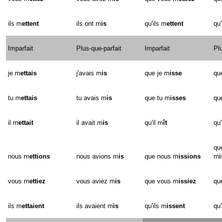
ils m
ettent
ils ont m
is
qu'ils m
ettent
qu'
Imparfait
Plus-que-parfait
Imparfait
Pl
je m
ettais
j'avais m
is
que je m
isse
qu
tu m
ettais
tu avais m
is
que tu m
isses
qu
il m
ettait
il avait m
is
qu'il m
ît
qu'
qu
nous m
ettions
nous avions m
is
que nous m
issions
m
i
vous m
ettiez
vous aviez m
is
que vous m
issiez
qu
ils m
ettaient
ils avaient m
is
qu'ils m
issent
qu