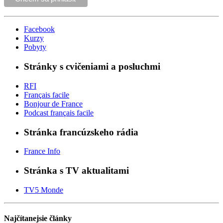
Facebook
Kurzy
Pobyty
Stránky s cvičeniami a posluchmi
RFI
Français facile
Bonjour de France
Podcast français facile
Stránka francúzskeho rádia
France Info
Stránka s TV aktualitami
TV5 Monde
Najčítanejsie články