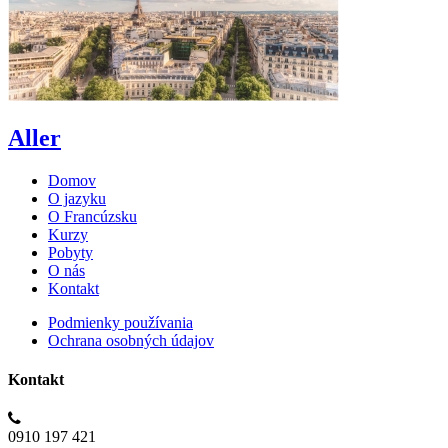
Aller
Domov
O jazyku
O Francúzsku
Kurzy
Pobyty
O nás
Kontakt
Podmienky používania
Ochrana osobných údajov
Kontakt
0910 197 421