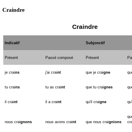
Craindre
Craindre
Indicatif
Subjonctif
Présent
Passé composé
Présent
Pa
je crai
ns
j'ai crai
nt
que je crai
gne
que
tu crai
ns
tu as crai
nt
que tu crai
gnes
qu
il crai
nt
il a crai
nt
qu'il crai
gne
qu'
qu
nous crai
gnons
nous avons crai
nt
que nous crai
gnions
cra