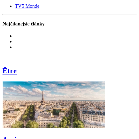
TV5 Monde
Najčítanejsie články
Être