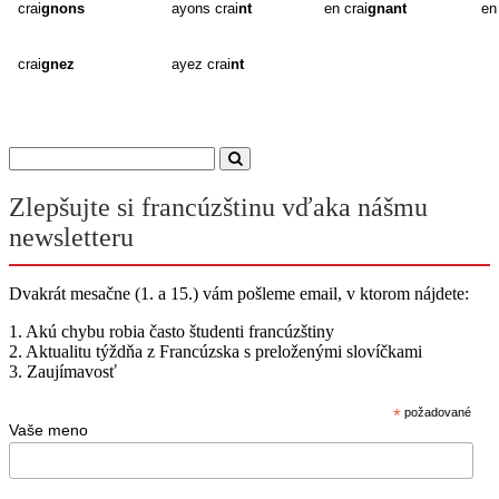
crai
gnons
ayons crai
nt
en crai
gnant
en
crai
gnez
ayez crai
nt
Zlepšujte si francúzštinu vďaka nášmu
newsletteru
Dvakrát mesačne (1. a 15.) vám pošleme email, v ktorom nájdete:
1. Akú chybu robia často študenti francúzštiny
2. Aktualitu týždňa z Francúzska s preloženými slovíčkami
3. Zaujímavosť
*
požadované
Vaše meno