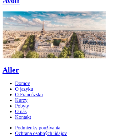
Avoir
Aller
Domov
O jazyku
O Francúzsku
Kurzy
Pobyty
O nás
Kontakt
Podmienky používania
Ochrana osobných údajov