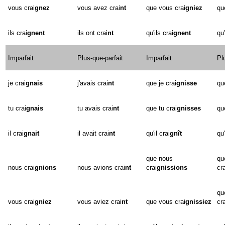
vous crai
gnez
vous avez crai
nt
que vous crai
gniez
qu
ils crai
gnent
ils ont crai
nt
qu'ils crai
gnent
qu'
Imparfait
Plus-que-parfait
Imparfait
Pl
je crai
gnais
j'avais crai
nt
que je crai
gnisse
qu
tu crai
gnais
tu avais crai
nt
que tu crai
gnisses
qu
il crai
gnait
il avait crai
nt
qu'il crai
gnît
qu'
que nous
qu
nous crai
gnions
nous avions crai
nt
crai
gnissions
cra
qu
vous crai
gniez
vous aviez crai
nt
que vous crai
gnissiez
cra