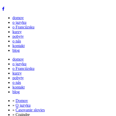
domov
o jazyku
o Francúzsku
kurzy
pobyty
o nás
kontakt
blog
domov
o jazyku
o Francúzsku
kurzy
pobyty
o nás
kontakt
blog
»
Domov
»
O jazyku
»
Časovanie slovies
» Craindre