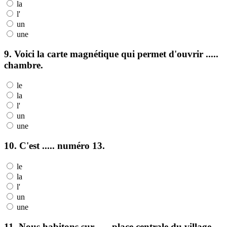
la
l'
un
une
9. Voici la carte magnétique qui permet d'ouvrir .....
chambre.
le
la
l'
un
une
10. C'est ..... numéro 13.
le
la
l'
un
une
11. Nous habitons sur ..... place centrale du village.