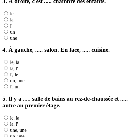
3. À droite, c'est ..... chambre des enfants.
le
la
l'
un
une
4. À gauche, ..... salon. En face, ..... cuisine.
le, la
la, l'
l', le
un, une
l', un
5. Il y a ..... salle de bains au rez-de-chaussée et .....
autre au premier étage.
le, la
la, l'
une, une
un, une