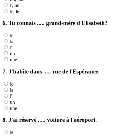
l', un
le, le
6. Tu connais ..... grand-mère d'Elisabeth?
le
la
l'
un
une
7. J'habite dans ..... rue de l'Espérance.
le
la
l'
un
une
8. J'ai réservé ..... voiture à l'aéroport.
le