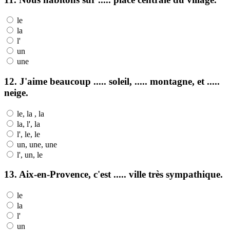
le
la
l'
un
une
12. J'aime beaucoup ..... soleil, ..... montagne, et .....
neige.
le, la , la
la, l', la
l', le, le
un, une, une
l', un, le
13. Aix-en-Provence, c'est ..... ville très sympathique.
le
la
l'
un