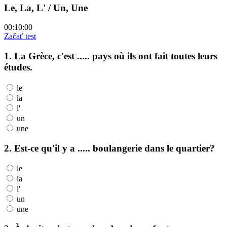
Le, La, L' / Un, Une
00:10:00
Začať test
1. La Grèce, c'est ..... pays où ils ont fait toutes leurs
études.
le
la
l'
un
une
2. Est-ce qu'il y a ..... boulangerie dans le quartier?
le
la
l'
un
une