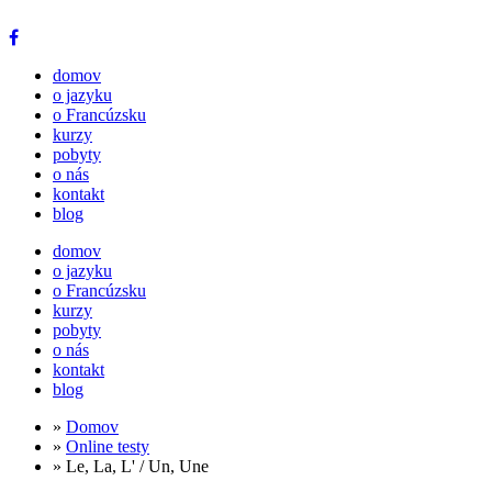
domov
o jazyku
o Francúzsku
kurzy
pobyty
o nás
kontakt
blog
domov
o jazyku
o Francúzsku
kurzy
pobyty
o nás
kontakt
blog
»
Domov
»
Online testy
» Le, La, L' / Un, Une