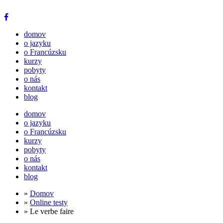
domov
o jazyku
o Francúzsku
kurzy
pobyty
o nás
kontakt
blog
domov
o jazyku
o Francúzsku
kurzy
pobyty
o nás
kontakt
blog
»
Domov
»
Online testy
» Le verbe faire