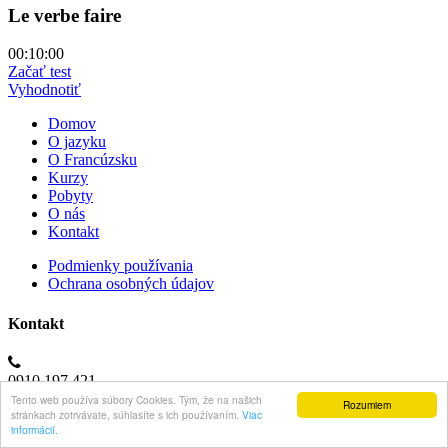
Le verbe faire
00:10:00
Začať test
Vyhodnotiť
Domov
O jazyku
O Francúzsku
Kurzy
Pobyty
O nás
Kontakt
Podmienky používania
Ochrana osobných údajov
Kontakt
0910 197 421
Tento web používa súbory Cookies. Tým, že na našich
Rozumiem
stránkach zotrvávate, súhlasíte s ich používaním.
Viac
info@francuzstina.eu
informácií.